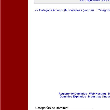
Ver Siguientes 150 >
<< Categoria Anterior (Miscelaneas (varios))
Categori
Registro de Dominios
|
Web Hosting
|
D
Dominios Expirados
|
Industrias
|
Indu
Categorías de Dominio: