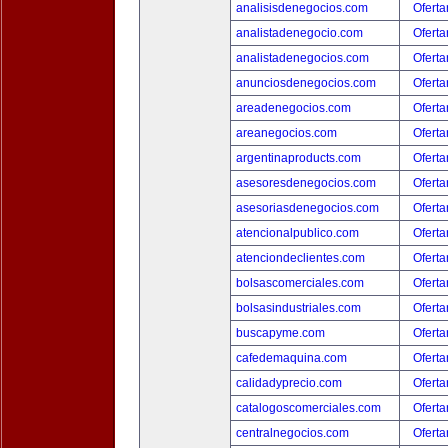
analisisdenegocios.com
Oferta
analistadenegocio.com
Oferta
analistadenegocios.com
Oferta
anunciosdenegocios.com
Oferta
areadenegocios.com
Oferta
areanegocios.com
Oferta
argentinaproducts.com
Oferta
asesoresdenegocios.com
Oferta
asesoriasdenegocios.com
Oferta
atencionalpublico.com
Oferta
atenciondeclientes.com
Oferta
bolsascomerciales.com
Oferta
bolsasindustriales.com
Oferta
buscapyme.com
Oferta
cafedemaquina.com
Oferta
calidadyprecio.com
Oferta
catalogoscomerciales.com
Oferta
centralnegocios.com
Oferta