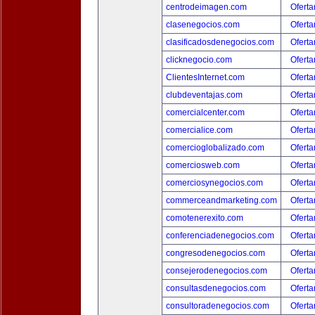
centrodeimagen.com
Oferta
clasenegocios.com
Oferta
clasificadosdenegocios.com
Oferta
clicknegocio.com
Oferta
ClientesInternet.com
Oferta
clubdeventajas.com
Oferta
comercialcenter.com
Oferta
comercialice.com
Oferta
comercioglobalizado.com
Oferta
comerciosweb.com
Oferta
comerciosynegocios.com
Oferta
commerceandmarketing.com
Oferta
comotenerexito.com
Oferta
conferenciadenegocios.com
Oferta
congresodenegocios.com
Oferta
consejerodenegocios.com
Oferta
consultasdenegocios.com
Oferta
consultoradenegocios.com
Oferta