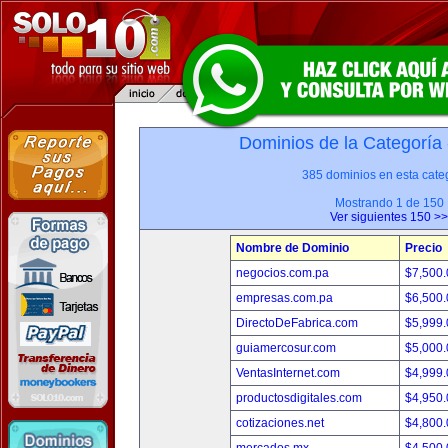
Dominios de la Categoría
385 dominios en esta categ
Mostrando 1 de 150
Ver siguientes 150 >>
Nombre de Dominio
Precio
negocios.com.pa
$7,500
empresas.com.pa
$6,500
DirectoDeFabrica.com
$5,999
guiamercosur.com
$5,000
VentasInternet.com
$4,999
productosdigitales.com
$4,950
cotizaciones.net
$4,800