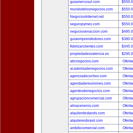
guiamercosul.com
$550.
mundodelosnegocios.com
$550.
NegociosInternet.net
$550.
seguropymes.com
$550.
negociosenaccion.com
$495.
guiaemprendedores.com
$380.
fidelizarclientes.com
$345.
propiedadesvalencia.es
$295.
abcnegocios.com
Oferta
academiadenegocios.com
Oferta
agenciadecoches.com
Oferta
agendadereuniones.com
Oferta
agentesdenegocios.com
Oferta
agrupacioncomercial.com
Oferta
almaceneros.com
Oferta
alquilerdestands.com
Oferta
alquileresbrasil.com
Oferta
ambitocomercial.com
Oferta