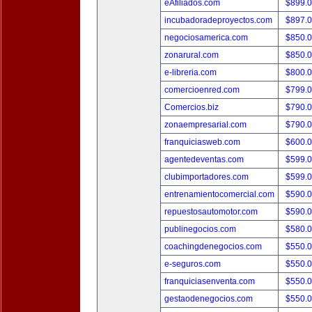
eAfiliados.com
$899.
incubadoradeproyectos.com
$897.
negociosamerica.com
$850.
zonarural.com
$850.
e-libreria.com
$800.
comercioenred.com
$799.
Comercios.biz
$790.
zonaempresarial.com
$790.
franquiciasweb.com
$600.
agentedeventas.com
$599.
clubimportadores.com
$599.
entrenamientocomercial.com
$590.
repuestosautomotor.com
$590.
publinegocios.com
$580.
coachingdenegocios.com
$550.
e-seguros.com
$550.
franquiciasenventa.com
$550.
gestaodenegocios.com
$550.