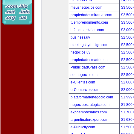
mercados.mx
$4,500
meusnegocios.com
$3,500
propiedadesmiramar.com
$3,500
tuemprendimiento.com
$3,500
infocomerciales.com
$3,000
business.uy
$2,500
meetingsbydesign.com
$2,500
negocios.uy
$2,500
propiedadesmadrid.es
$2,500
PublicidadGratis.com
$2,500
seunegocio.com
$2,500
e-Clientes.com
$2,000
e-Comercios.com
$2,000
plataformadenegocio.com
$1,999
negocioestrategico.com
$1,800
expoempresarios.com
$1,700
argentinaforexport.com
$1,680
e-Publicity.com
$1,500