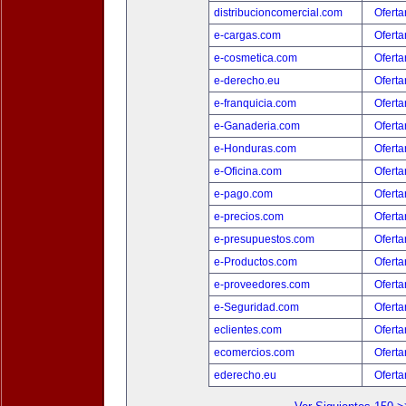
distribucioncomercial.com
Oferta
e-cargas.com
Oferta
e-cosmetica.com
Oferta
e-derecho.eu
Oferta
e-franquicia.com
Oferta
e-Ganaderia.com
Oferta
e-Honduras.com
Oferta
e-Oficina.com
Oferta
e-pago.com
Oferta
e-precios.com
Oferta
e-presupuestos.com
Oferta
e-Productos.com
Oferta
e-proveedores.com
Oferta
e-Seguridad.com
Oferta
eclientes.com
Oferta
ecomercios.com
Oferta
ederecho.eu
Oferta