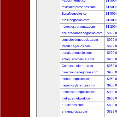
PagosInternet.com
$1,500
revistaempresarios.com
$1,500
ZonaNegocios.com
$1,500
brasilnegocios.com
$1,300
negociosparaguay.com
$1,200
aceleradoradenegocios.com
$999.
consejosdenegocios.com
$999.
forodenegocios.com
$999.
portaldenegocio.com
$990.
enfoquecomercial.com
$980.
ComercioInternet.com
$950.
direcciondenegocios.com
$950.
feriadenegocios.com
$950.
negociosyfinanzas.com
$950.
enlacesdenegocios.com
$900.
thetradernetwork.com
$900.
e-Afiliados.com
$899.
e-franquicias.com
$899.