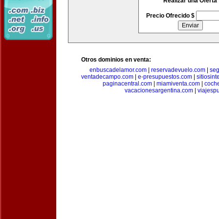
Realizar una Oferta
Precio Ofrecido $
Otros dominios en venta:
enbuscadelamor.com
|
reservadevuelo.com
|
se
ventadecampo.com
|
e-presupuestos.com
|
sitiosin
paginacentral.com
|
miamiventa.com
|
coch
vacacionesargentina.com
|
viajesp