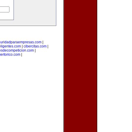
guridadparaempresas.com
|
teligentes.com
|
cibercitas.com
|
esdecompeticion.com
|
uertorico.com
|