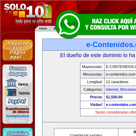
e-Contenidos
El dueño de este dominio lo ha
Mayusculas:
E-CONTENIDOS
Minusculas:
e-contenidos.com
Longitud:
12 caracteres
Categorias:
Internet
,
Miscelane
Precio:
$1,500.00
Visitar!
e-contenidos.co
Serán consideradas ofer
R