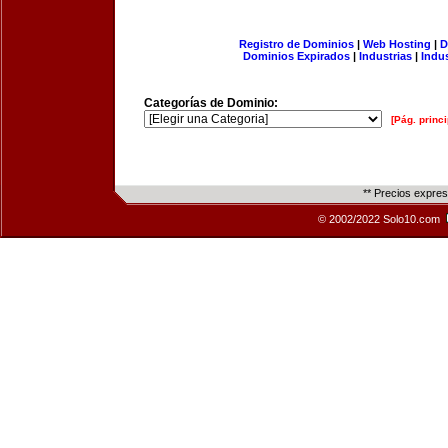
Registro de Dominios
|
Web Hosting
|
D
Dominios Expirados
|
Industrias
|
Indu
Categorías de Dominio:
[Pág. princi
** Precios expre
© 2002/2022 Solo10.com