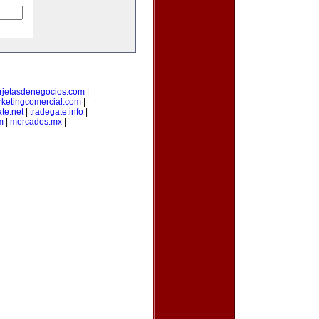
arjetasdenegocios.com
|
ketingcomercial.com
|
te.net
|
tradegate.info
|
m
|
mercados.mx
|