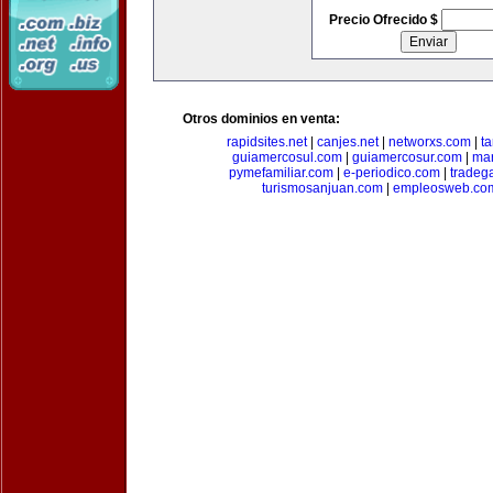
Precio Ofrecido $
Otros dominios en venta:
rapidsites.net
|
canjes.net
|
networxs.com
|
t
guiamercosul.com
|
guiamercosur.com
|
mar
pymefamiliar.com
|
e-periodico.com
|
tradega
turismosanjuan.com
|
empleosweb.co