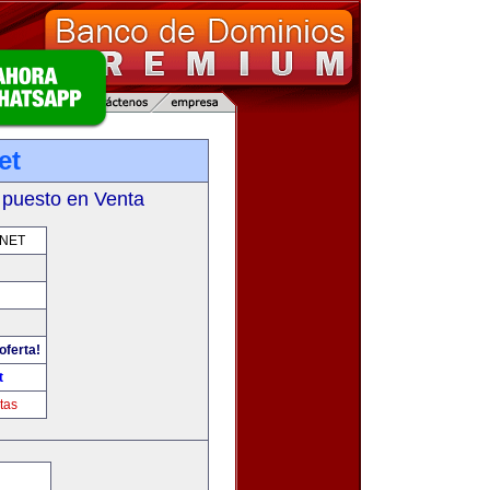
et
 puesto en Venta
.NET
oferta!
t
tas