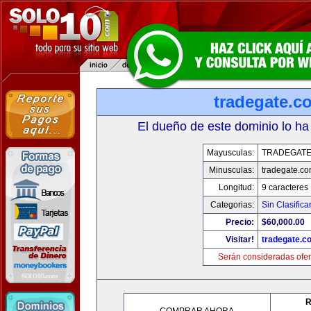
tradegate.c
El dueño de este dominio lo ha
Mayusculas:
TRADEGAT
Minusculas:
tradegate.c
Longitud:
9 caracteres
Categorias:
Sin Clasifica
Precio:
$60,000.00
Visitar!
tradegate.c
Serán consideradas ofer
R