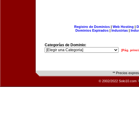
Registro de Dominios
|
Web Hosting
|
D
Dominios Expirados
|
Industrias
|
Indu
Categorías de Dominio:
[Pág. princi
** Precios expre
© 2002/2022 Solo10.com