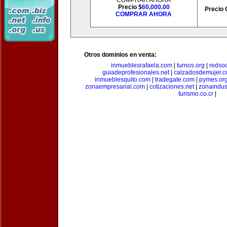
COMPRAR AHORA
Precio $
60,000.00
Precio 
COMPRAR AHORA
Otros dominios en venta:
inmueblesrafaela.com
|
turnos.org
|
redso
guiadeprofesionales.net
|
calzadosdemujer.
inmueblesquito.com
|
tradegate.com
|
pymes.or
zonaempresarial.com
|
cotizaciones.net
|
zonaindus
turismo.co.cr
|