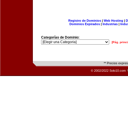
Registro de Dominios
|
Web Hosting
|
D
Dominios Expirados
|
Industrias
|
Indu
Categorías de Dominio:
[Pág. princi
** Precios expre
© 2002/2022 Solo10.com