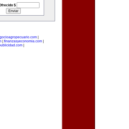
Ofrecido $
gocioagropecuario.com
|
m
|
finanzasyeconomia.com
|
publicidad.com
|