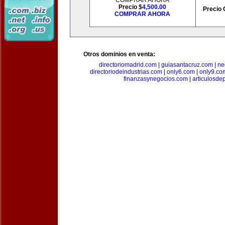
COMPRAR AHORA
Precio $
4,500.00
Precio 
COMPRAR AHORA
Otros dominios en venta:
directoriomadrid.com
|
guiasantacruz.com
|
ne
directoriodeindustrias.com
|
only6.com
|
only9.co
finanzasynegocios.com
|
articulosde