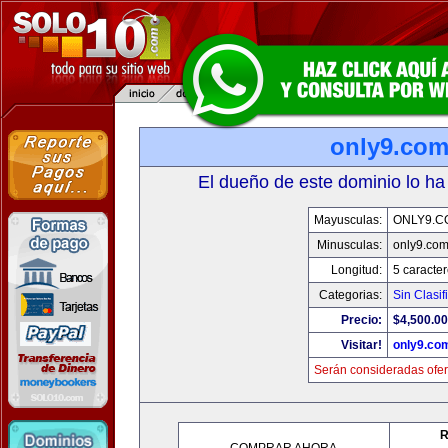
only9.co
El dueño de este dominio lo ha
Mayusculas:
ONLY9.C
Minusculas:
only9.co
Longitud:
5 caracte
Categorias:
Sin Clasif
Precio:
$4,500.00
Visitar!
only9.co
Serán consideradas ofer
R