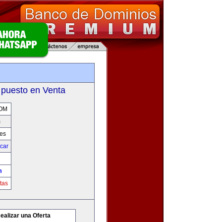
m
 puesto en Venta
OM
m
res
icar
m
tas
ealizar una Oferta