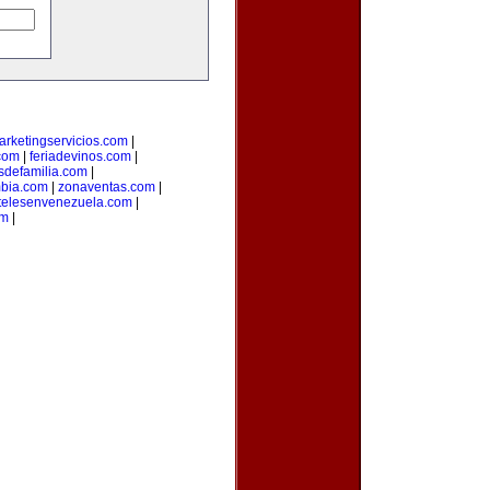
arketingservicios.com
|
.com
|
feriadevinos.com
|
sdefamilia.com
|
bia.com
|
zonaventas.com
|
telesenvenezuela.com
|
om
|