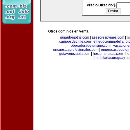
Precio Ofrecido $
Otros dominios en venta:
guiautomotriz.com
|
asesorespymes.com
|
m
camposdechile.com
|
elnegocioinmobiliario
operadoradeturismo.com
|
vacacione
encuestasprofesionales.com
|
empresasdecolom
guiavenezuela.com
|
hostempresas.com
|
ho
inmobiliariasuruguay.c