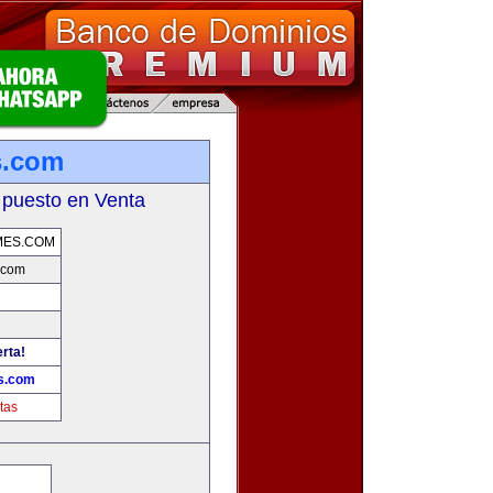
s.com
 puesto en Venta
MES.COM
.com
erta!
s.com
tas