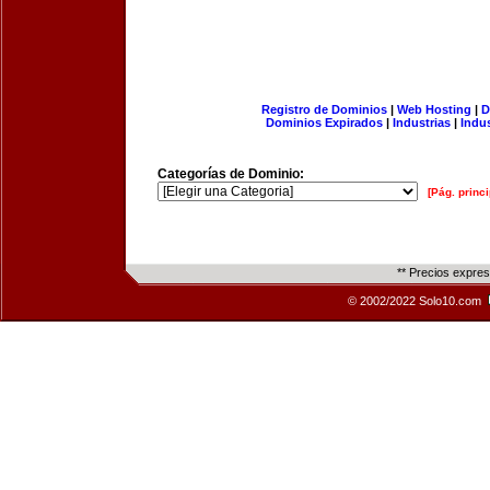
Registro de Dominios
|
Web Hosting
|
D
Dominios Expirados
|
Industrias
|
Indu
Categorías de Dominio:
[Pág. princi
** Precios expre
© 2002/2022 Solo10.com