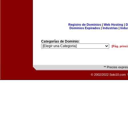
Registro de Dominios
|
Web Hosting
|
D
Dominios Expirados
|
Industrias
|
Indu
Categorías de Dominio:
[Pág. princi
** Precios expre
© 2002/2022 Solo10.com