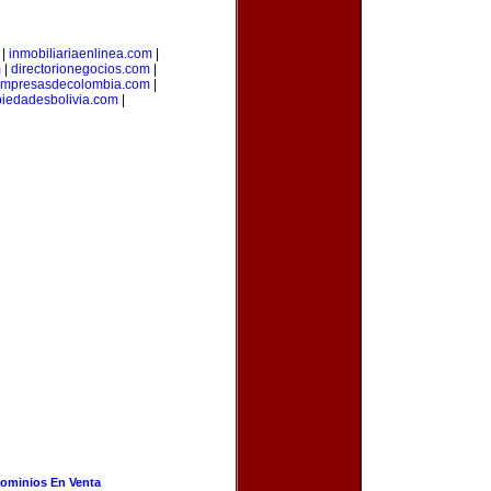
|
inmobiliariaenlinea.com
|
m
|
directorionegocios.com
|
mpresasdecolombia.com
|
piedadesbolivia.com
|
ominios En Venta