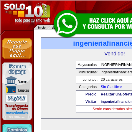
ingenieriafinanci
Vendido!
Mayusculas:
INGENIERIAFINA
Minusculas:
ingenieriafinancie
Longitud:
20 caracteres
Categorias:
Sin Clasificar
Precio:
Realizar una ofert
Visitar!
ingenieriafinancie
Serán consideradas ofer