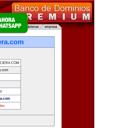
era.com
NCIERA.COM
ra.com
a!
ra.com
tas