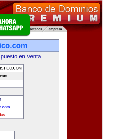
tico.com
 puesto en Venta
ISTICO.COM
o.com
!
co.com
tas