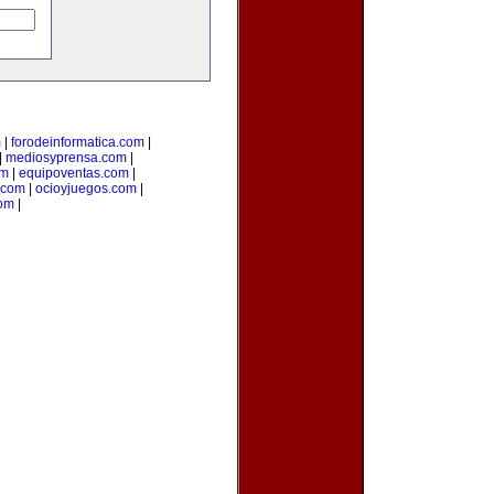
m
|
forodeinformatica.com
|
|
mediosyprensa.com
|
om
|
equipoventas.com
|
o.com
|
ocioyjuegos.com
|
com
|