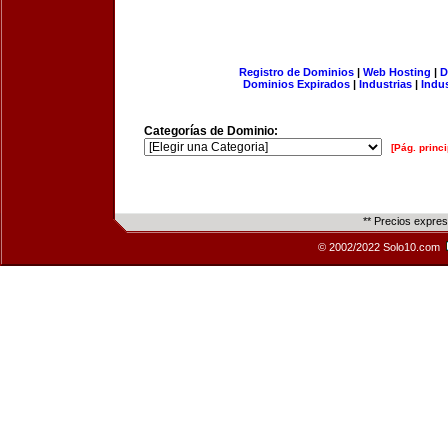
Registro de Dominios
|
Web Hosting
|
D
Dominios Expirados
|
Industrias
|
Indu
Categorías de Dominio:
[Pág. princi
** Precios expre
© 2002/2022 Solo10.com