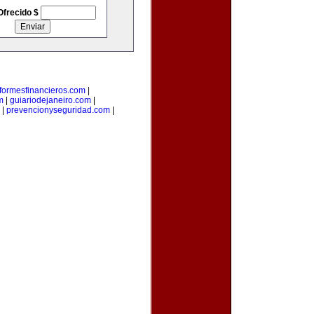
Ofrecido $
nformesfinancieros.com
|
m
|
guiariodejaneiro.com
|
|
prevencionyseguridad.com
|