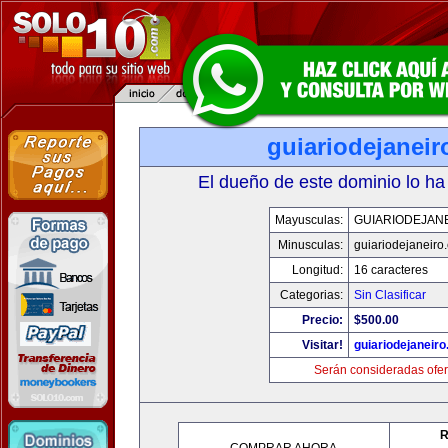
guiariodejanei
El dueño de este dominio lo ha
Mayusculas:
GUIARIODEJAN
Minusculas:
guiariodejaneiro
Longitud:
16 caracteres
Categorias:
Sin Clasificar
Precio:
$500.00
Visitar!
guiariodejaneir
Serán consideradas ofer
R