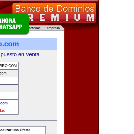
ro.com
 puesto en Venta
EIRO.COM
.com
o.com
tas
ealizar una Oferta