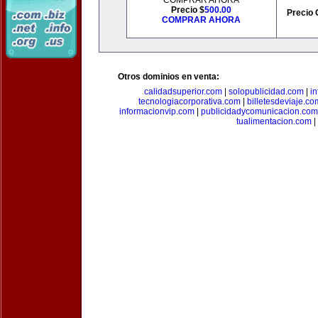
COMPRAR AHORA
Precio $
500.00
Precio 
COMPRAR AHORA
Otros dominios en venta:
calidadsuperior.com
|
solopublicidad.com
|
i
tecnologiacorporativa.com
|
billetesdeviaje.co
informacionvip.com
|
publicidadycomunicacion.com
tualimentacion.com
|