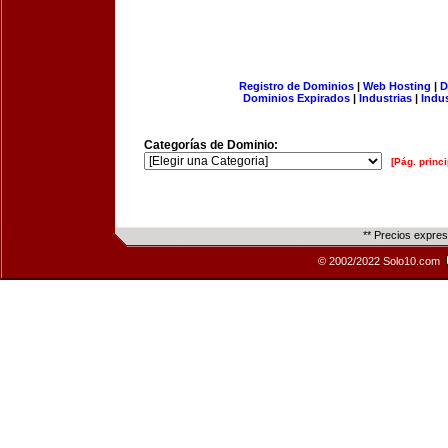
Registro de Dominios
|
Web Hosting
|
D
Dominios Expirados
|
Industrias
|
Indu
Categorías de Dominio:
[Pág. princi
** Precios expre
© 2002/2022 Solo10.com