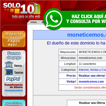
moneticemos
El dueño de este dominio lo ha
Mayusculas:
MONETICEMOS.CO
Minusculas:
moneticemos.com
Longitud:
11 caracteres
Categorias:
Internet
,
Ventas y Co
Precio:
Realizar una oferta!
Visitar!
moneticemos.com
Serán consideradas ofer
Realizar una Oferta