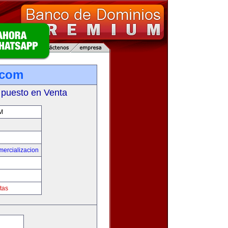
.com
 puesto en Venta
M
mercializacion
tas