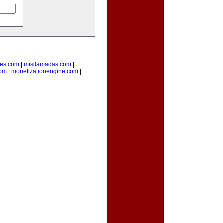
des.com
|
misllamadas.com
|
com
|
monetizationengine.com
|