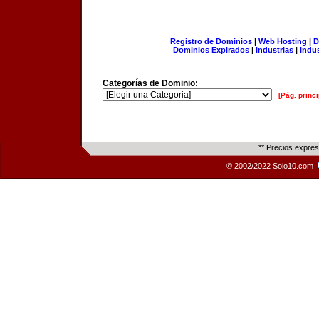
Registro de Dominios
|
Web Hosting
|
D
Dominios Expirados
|
Industrias
|
Indu
Categorías de Dominio:
[Pág. princi
** Precios expre
© 2002/2022 Solo10.com