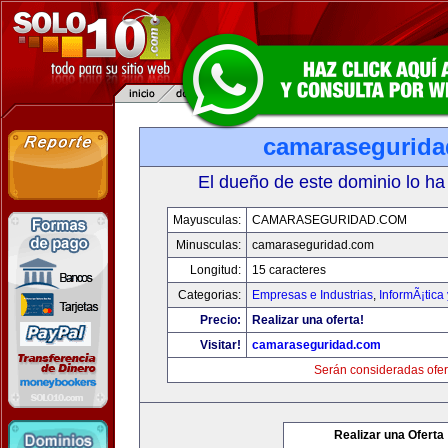
camarasegurid
El dueño de este dominio lo ha
Mayusculas:
CAMARASEGURIDAD.COM
Minusculas:
camaraseguridad.com
Longitud:
15 caracteres
Categorias:
Empresas e Industrias
,
InformÃ¡tica
Precio:
Realizar una oferta!
Visitar!
camaraseguridad.com
Serán consideradas ofer
Realizar una Oferta