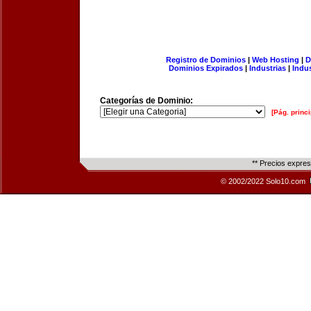
Registro de Dominios
|
Web Hosting
|
D
Dominios Expirados
|
Industrias
|
Indu
Categorías de Dominio:
[Pág. princi
** Precios expre
© 2002/2022 Solo10.com