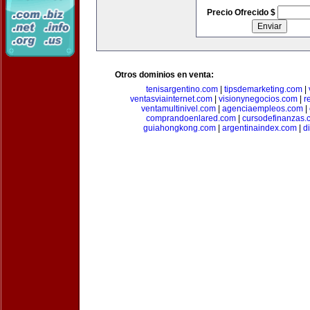
Precio Ofrecido $
Otros dominios en venta:
tenisargentino.com
|
tipsdemarketing.com
|
ventasviainternet.com
|
visionynegocios.com
|
r
ventamultinivel.com
|
agenciaempleos.com
|
comprandoenlared.com
|
cursodefinanzas.
guiahongkong.com
|
argentinaindex.com
|
d