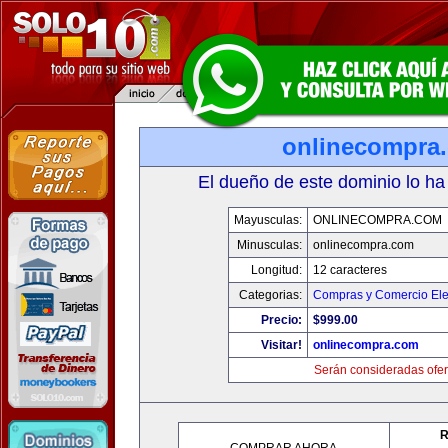
onlinecompra
El dueño de este dominio lo ha
Mayusculas:
ONLINECOMPRA.COM
Minusculas:
onlinecompra.com
Longitud:
12 caracteres
Categorias:
Compras y Comercio Ele
Precio:
$999.00
Visitar!
onlinecompra.com
Serán consideradas ofer
R