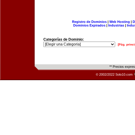
Registro de Dominios
|
Web Hosting
|
D
Dominios Expirados
|
Industrias
|
Indu
Categorías de Dominio:
[Pág. princi
** Precios expre
© 2002/2022 Solo10.com