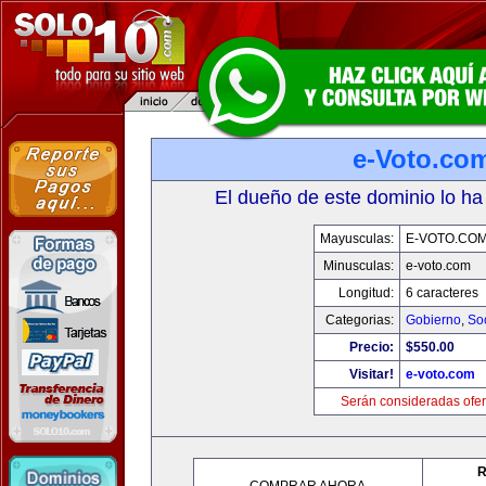
e-Voto.co
El dueño de este dominio lo ha
Mayusculas:
E-VOTO.CO
Minusculas:
e-voto.com
Longitud:
6 caracteres
Categorias:
Gobierno
,
So
Precio:
$550.00
Visitar!
e-voto.com
Serán consideradas ofer
R