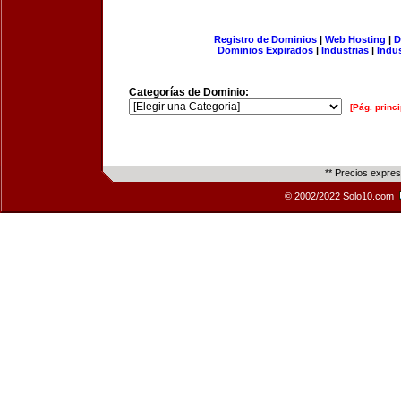
Registro de Dominios
|
Web Hosting
|
D
Dominios Expirados
|
Industrias
|
Indu
Categorías de Dominio:
[Pág. princi
** Precios expre
© 2002/2022 Solo10.com