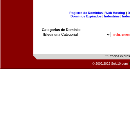
Registro de Dominios
|
Web Hosting
|
D
Dominios Expirados
|
Industrias
|
Indu
Categorías de Dominio:
[Pág. princi
** Precios expre
© 2002/2022 Solo10.com