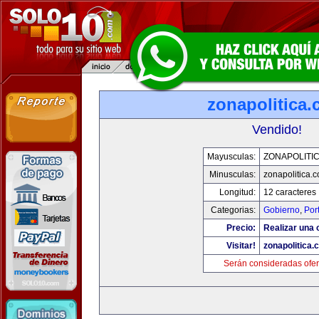
zonapolitica
Vendido!
Mayusculas:
ZONAPOLITI
Minusculas:
zonapolitica.
Longitud:
12 caracteres
Categorias:
Gobierno
,
Por
Precio:
Realizar una o
Visitar!
zonapolitica.
Serán consideradas ofer