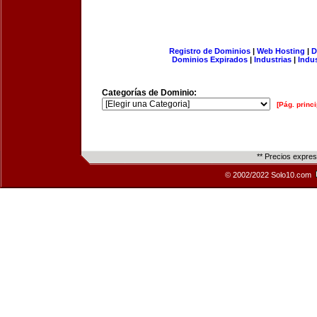
Registro de Dominios
|
Web Hosting
|
D
Dominios Expirados
|
Industrias
|
Indu
Categorías de Dominio:
[Pág. princi
** Precios expre
© 2002/2022 Solo10.com