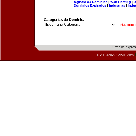
Registro de Dominios
|
Web Hosting
|
D
Dominios Expirados
|
Industrias
|
Indu
Categorías de Dominio:
[Pág. princi
** Precios expre
© 2002/2022 Solo10.com