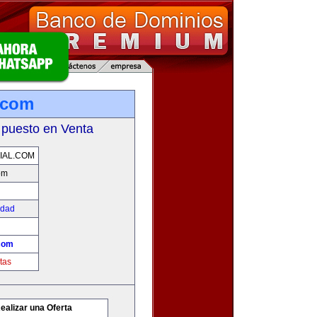
l.com
 puesto en Venta
IAL.COM
om
edad
.com
tas
ealizar una Oferta